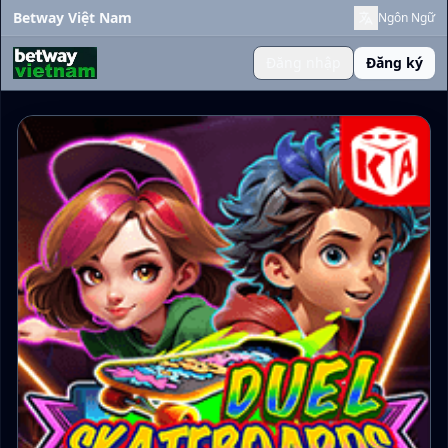
Betway Việt Nam
Ngôn Ngữ
Đăng nhập
Đăng ký