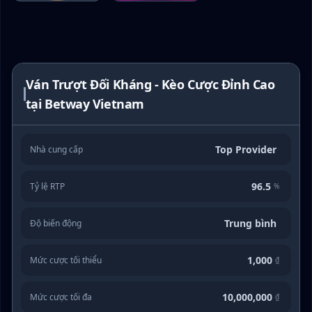
Ván Trượt Đối Kháng - Kèo Cược Đỉnh Cao
tại Betway Vietnam
Top Provider
Nhà cung cấp
96.5
Tỷ lệ RTP
%
Trung bình
Độ biến động
1,000
Mức cược tối thiểu
₫
10,000,000
Mức cược tối đa
₫