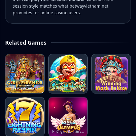
session style matches what betwayvietnam.net
promotes for online casino users.
Related Games
Thần thánh và kim tự tháp
Tôn Đại Thánh
Biến Mặt
Tia Chớp Vàng 7
Những chiếc nhẫn của Olympus