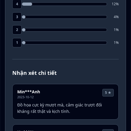
4
12%
3
4%
2
1%
1
1%
Nhận xét chi tiết
Min***Anh
5 ★
2023-10-12
Đồ họa cực kỳ mượt mà, cảm giác trượt đối
kháng rất thật và kịch tính.