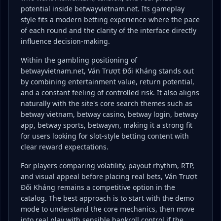
potential inside betwayvietnam.net. Its gameplay
style fits a modern betting experience where the pace
of each round and the clarity of the interface directly
influence decision-making.
Within the gambling positioning of
betwayvietnam.net, Ván Trượt Đối Kháng stands out
by combining entertainment value, return potential,
and a constant feeling of controlled risk. It also aligns
naturally with the site's core search themes such as
betway vietnam, betway casino, betway login, betway
app, betway sports, betwayvn, making it a strong fit
for users looking for slot-style betting content with
clear reward expectations.
For players comparing volatility, payout rhythm, RTP,
and visual appeal before placing real bets, Ván Trượt
Đối Kháng remains a competitive option in the
catalog. The best approach is to start with the demo
mode to understand the core mechanics, then move
into real play with sensible bankroll control if the