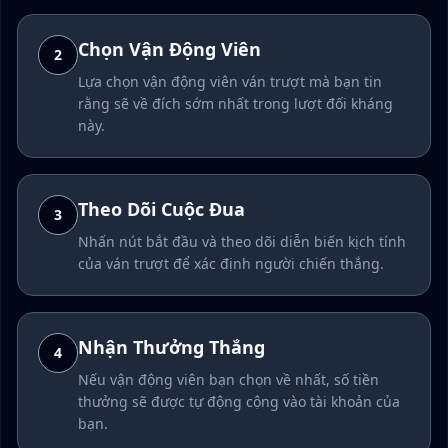
Chọn Vận Động Viên
2
Lựa chọn vận động viên ván trượt mà bạn tin
rằng sẽ về đích sớm nhất trong lượt đối kháng
này.
Theo Dõi Cuộc Đua
3
Nhấn nút bắt đầu và theo dõi diễn biến kịch tính
của ván trượt để xác định người chiến thắng.
Nhận Thưởng Thắng
4
Nếu vận động viên bạn chọn về nhất, số tiền
thưởng sẽ được tự động cộng vào tài khoản của
bạn.