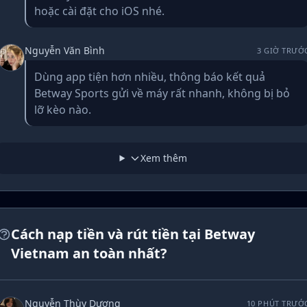
hoặc cài đặt cho iOS nhé.
Nguyễn Văn Bình
3 GIỜ TRƯỚ
Dùng app tiện hơn nhiều, thông báo kết quả
Betway Sports gửi về máy rất nhanh, không bị bỏ
lỡ kèo nào.
Xem thêm
Cách nạp tiền và rút tiền tại Betway
Vietnam an toàn nhất?
Nguyễn Thùy Dương
10 PHÚT TRƯỚ