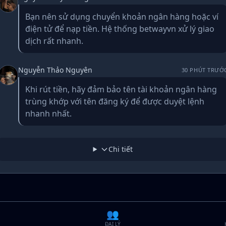
Bạn nên sử dụng chuyển khoản ngân hàng hoặc ví
điện tử để nạp tiền. Hệ thống betwayvn xử lý giao
dịch rất nhanh.
Nguyễn Thảo Nguyên
30 PHÚT TRƯỚ
Khi rút tiền, hãy đảm bảo tên tài khoản ngân hàng
trùng khớp với tên đăng ký để được duyệt lệnh
nhanh nhất.
Chi tiết
👥
ĐẠI LÝ