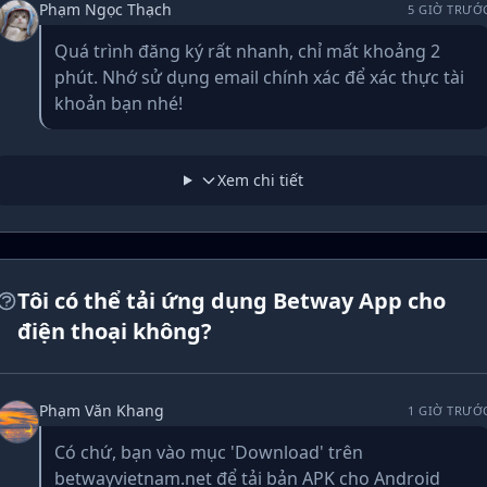
Phạm Ngọc Thạch
5 GIỜ TRƯỚ
Quá trình đăng ký rất nhanh, chỉ mất khoảng 2
phút. Nhớ sử dụng email chính xác để xác thực tài
khoản bạn nhé!
Xem chi tiết
Tôi có thể tải ứng dụng Betway App cho
điện thoại không?
Phạm Văn Khang
1 GIỜ TRƯỚ
Có chứ, bạn vào mục 'Download' trên
betwayvietnam.net để tải bản APK cho Android