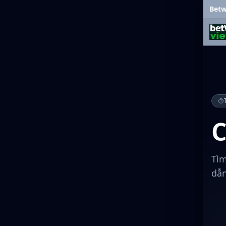
Betw
C
Tìm
dẫn