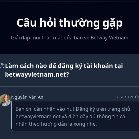
Câu hỏi thường gặp
Giải đáp mọi thắc mắc của bạn về Betway Vietnam
Làm cách nào để đăng ký tài khoản tại
betwayvietnam.net?
Nguyễn Văn An
2 GIỜ TRƯỚ
Bạn chỉ cần nhấn vào nút Đăng ký trên trang chủ
betwayvietnam.net và điền đầy đủ thông tin cá
nhân theo hướng dẫn là xong nhé.