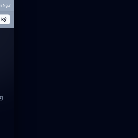
n Ngữ
 ký
p
ng