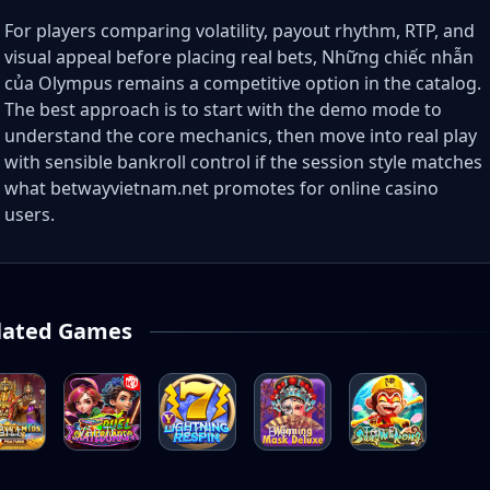
For players comparing volatility, payout rhythm, RTP, and
visual appeal before placing real bets, Những chiếc nhẫn
của Olympus remains a competitive option in the catalog.
The best approach is to start with the demo mode to
understand the core mechanics, then move into real play
with sensible bankroll control if the session style matches
what betwayvietnam.net promotes for online casino
users.
lated Games
Thần thánh và kim tự tháp
Ván Trượt Đối Kháng
Tia Chớp Vàng 7
Biến Mặt
Tôn Đại Thánh