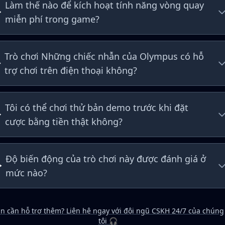
Làm thế nào để kích hoạt tính năng vòng quay
miễn phí trong game?
Trò chơi Những chiếc nhẫn của Olympus có hỗ
trợ chơi trên điện thoại không?
Tôi có thể chơi thử bản demo trước khi đặt
cược bằng tiền thật không?
Độ biến động của trò chơi này được đánh giá ở
mức nào?
n cần hỗ trợ thêm? Liên hệ ngay với đội ngũ CSKH 24/7 của chúng
tôi 🎧