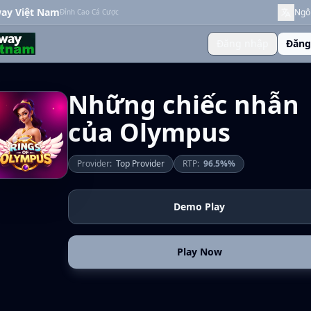
ay Việt Nam
Ngô
Đỉnh Cao Cá Cược
Đăng nhập
Đăng
Những chiếc nhẫn
của Olympus
Provider:
Top Provider
RTP:
96.5%%
Demo Play
Play Now