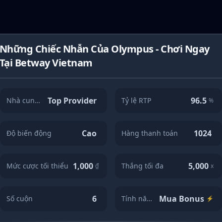
Những Chiếc Nhẫn Của Olympus - Chơi Ngay
Tại Betway Vietnam
Top Provider
96.5
Nhà cung cấp
Tỷ lệ RTP
%
Cao
1024
Độ biến động
Hàng thanh toán
1,000
5,000
Mức cược tối thiểu
Thắng tối đa
₫
x
6
Mua Bonus
Số cuộn
Tính năng
⚡