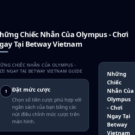
hững Chiếc Nhẫn Của Olympus - Chơi
gay Tại Betway Vietnam
ỮNG CHIẾC NHẪN CỦA OLYMPUS -
ƠI NGAY TẠI BETWAY VIETNAM GUIDE
Những
Chiếc
Đặt mức cược
Nhẫn Của
1
Olympus
Chọn số tiền cược phù hợp với
ngân sách của bạn bằng các
- Chơi
nút điều chỉnh mức cược trên
Ngay Tại
màn hình.
Betway
Vietnam