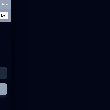
n Ngữ
 ký