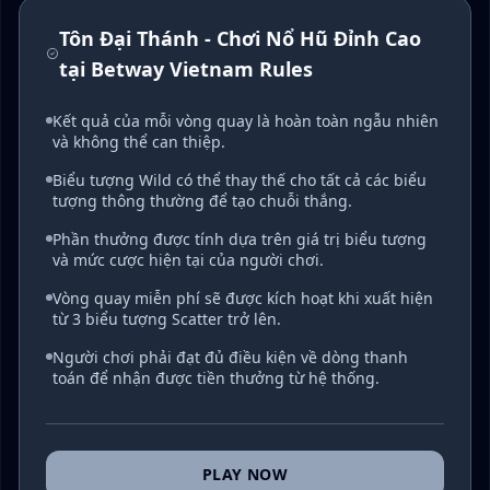
Tôn Đại Thánh - Chơi Nổ Hũ Đỉnh Cao
tại Betway Vietnam Rules
Kết quả của mỗi vòng quay là hoàn toàn ngẫu nhiên
và không thể can thiệp.
Biểu tượng Wild có thể thay thế cho tất cả các biểu
tượng thông thường để tạo chuỗi thắng.
Phần thưởng được tính dựa trên giá trị biểu tượng
và mức cược hiện tại của người chơi.
Vòng quay miễn phí sẽ được kích hoạt khi xuất hiện
từ 3 biểu tượng Scatter trở lên.
Người chơi phải đạt đủ điều kiện về dòng thanh
toán để nhận được tiền thưởng từ hệ thống.
PLAY NOW