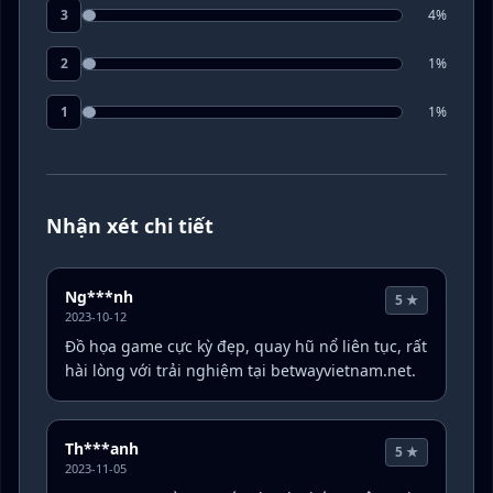
3
4%
2
1%
1
1%
Nhận xét chi tiết
Ng***nh
5 ★
2023-10-12
Đồ họa game cực kỳ đẹp, quay hũ nổ liên tục, rất
hài lòng với trải nghiệm tại betwayvietnam.net.
Th***anh
5 ★
2023-11-05