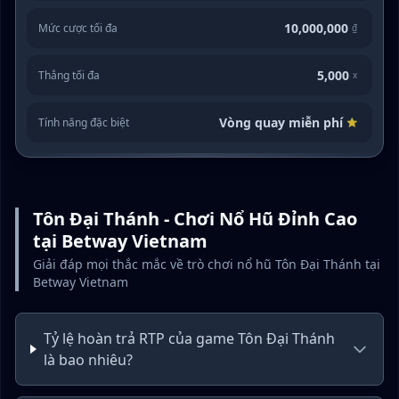
10,000,000
Mức cược tối đa
₫
5,000
Thắng tối đa
x
Vòng quay miễn phí
Tính năng đặc biệt
⭐
Tôn Đại Thánh - Chơi Nổ Hũ Đỉnh Cao
tại Betway Vietnam
Giải đáp mọi thắc mắc về trò chơi nổ hũ Tôn Đại Thánh tại
Betway Vietnam
Tỷ lệ hoàn trả RTP của game Tôn Đại Thánh
là bao nhiêu?