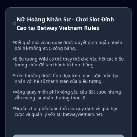
Nữ Hoàng Nhân Sư - Chơi Slot Đỉnh
Cao tại Betway Vietnam Rules
Kết quả mỗi vòng quay được quyết định ngẫu nhiên
bởi hệ thống RNG công bằng.
Biểu tượng Wild có thể thay thế cho hầu hết các biểu
tượng khác để tạo thành tổ hợp thắng.
Tiền thưởng được tính dựa trên mức cược hiện tại
nhân với hệ số thanh toán của biểu tượng.
Vòng quay miễn phí không yêu cầu đặt cược nhưng
vẫn mang lại phần thưởng thực tế.
Người chơi phải tuân thủ các quy định về giới hạn
cược và quản lý vốn tại betwayvietnam.net.