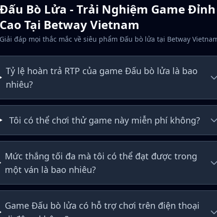
Đấu Bò Lửa - Trải Nghiệm Game Đỉnh
Cao Tại Betway Vietnam
Giải đáp mọi thắc mắc về siêu phẩm Đấu bò lửa tại Betway Vietna
Tỷ lệ hoàn trả RTP của game Đấu bò lửa là bao
nhiêu?
Tôi có thể chơi thử game này miễn phí không?
Mức thắng tối đa mà tôi có thể đạt được trong
một ván là bao nhiêu?
Game Đấu bò lửa có hỗ trợ chơi trên điện thoại